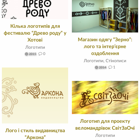
Кілька логотипів для
фестивалю “Древо роду” у
Магазин одягу “Зерно”:
Хотові
лого та інтер’єрне
Логотипи
оздоблення
0
2015
Логотипи
,
Стінописи
1
2014
Логотип для проекту
веломандрівок СвітЗаОчі
Лого і стиль видавництва
Логотипи
“Аркона”