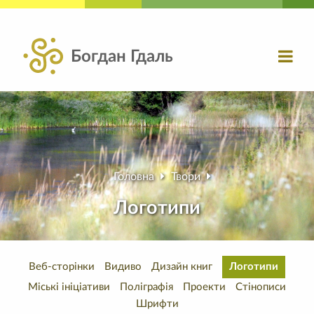
Богдан Гдаль
Головна
Твори
Логотипи
Веб-сторінки
Видиво
Дизайн книг
Логотипи
Міські ініціативи
Поліграфія
Проекти
Стінописи
Шрифти