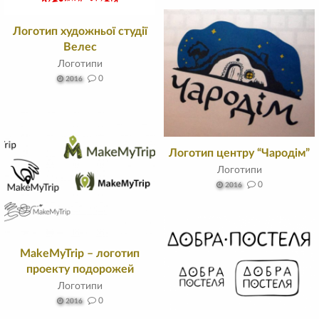
Логотип художньої студії
Велес
Логотипи
0
2016
Логотип центру “Чародім”
Логотипи
0
2016
MakeMyTrip – логотип
проекту подорожей
Логотипи
0
2016