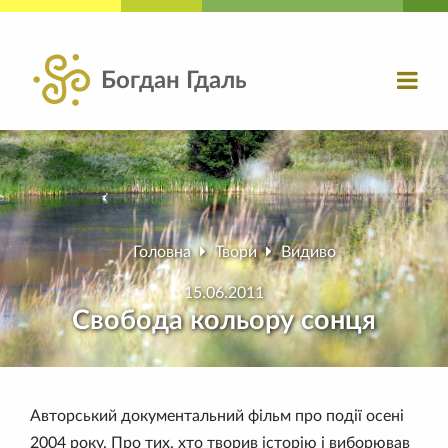
Богдан Гдаль
Головна
Твори
Видиво
15.06.2011
Свобода кольору сонця
Авторський документальний фільм про події осені
2004 року. Про тих, хто творив історію і виборював