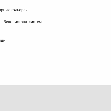
орних кольорах.
и. Використана система
нди.