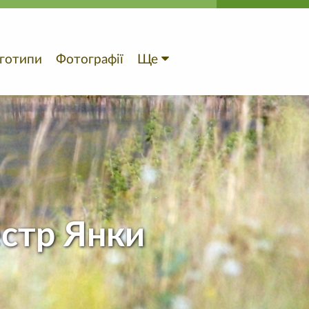
готипи
Фотографії
Ще
естр Янки