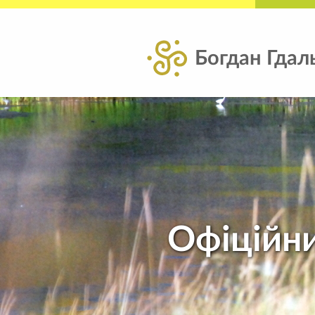
Богдан Гдал
Офіційни