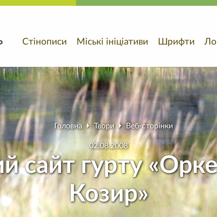
ь
Стінописи
Міські ініціативи
Шрифти
Ло
Головна
Твори
Веб-сторінки
02.08.2008
й сайт гурту «Орк
Козир»