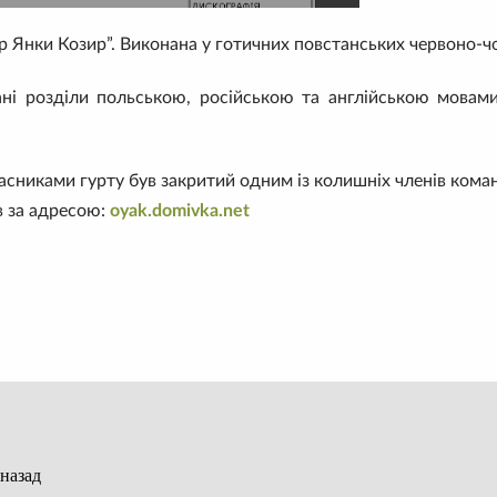
р Янки Козир”. Виконана у готичних повстанських червоно-ч
ні розділи польською, російською та англійською мовам
асниками гурту був закритий одним із колишніх членів кома
в за адресою:
oyak.domivka.net