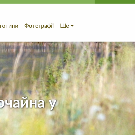
готипи
Фотографії
Ще
очайна у