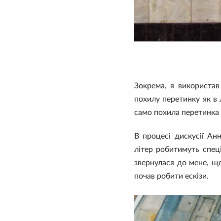
Зокрема, я використав 
похилу перетинку як в 
само похила перетинка в
В процесі дискусії Ан
літер робитимуть спеці
звернулася до мене, щ
почав робити ескізи.