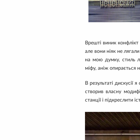
Врешті виник конфлікт 
але вони ніяк не лягали
на мою думку, стиль л
міфу, аніж опирається н
В результаті дискусії я
створив власну модифі
станції і підкреслити іс