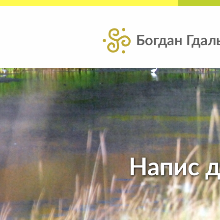
Богдан Гдал
Напис д