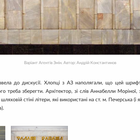
Варіант Агентів Змін. Автор: Андрій Константинов
извела до дискусії. Хлопці з АЗ наполягали, що цей шри
його треба зберегти. Архітектор, зі слів Аннабелли Моріної,
шляховій стіні літери, які використані на ст. м. Печерська (і
).