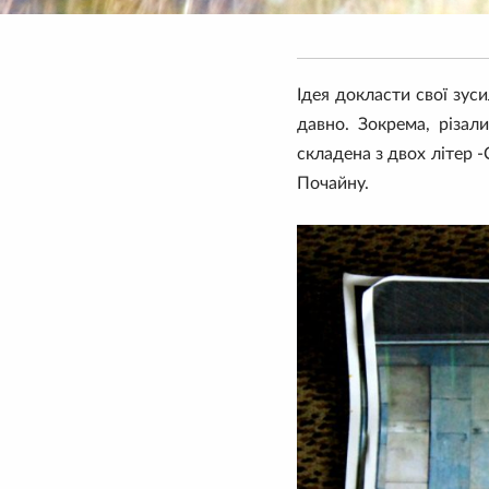
Ідея докласти свої зус
давно. Зокрема, різал
складена з двох літер -
Почайну.