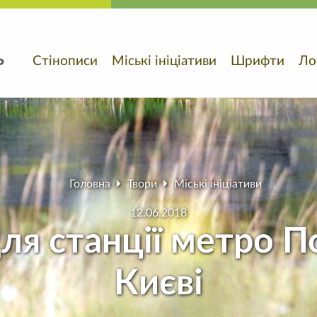
ь
Стінописи
Міські ініціативи
Шрифти
Ло
Головна
Твори
Міські ініціативи
12.06.2018
ля станції метро П
Києві