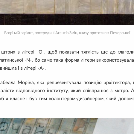
Вгорі мій варіант, посередині Агентів Змін, внизу прототип з Печерської
штрих в літері -О-, щоб показати тяглість ще до глаголиц
латинської -N-, бо саме така форма літери використовувалася
ийшла і в літері -А-.
набелла Моріна, яка репрезентувала позицію архітектора,
алісти відповідного інституту, який співпрацює з метро. 
об я власне і був тим волонтером-дизайнером, який допом