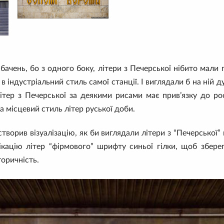
бачень, бо з одного боку, літери з Печерської нібито мали
 в індустріальний стиль самої станції. І виглядали б на ній д
ітер з Печерської за деякими рисами має прив’язку до рос
а місцевий стиль літер руської доби.
 створив візуалізацію, як би виглядали літери з “Печерської” 
кацію літер “фірмового” шрифту синьої гілки, щоб збере
торичність.