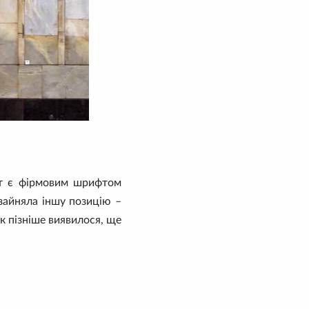
фт є фірмовим шрифтом
 зайняла іншу позицію –
 як пізніше виявилося, ще