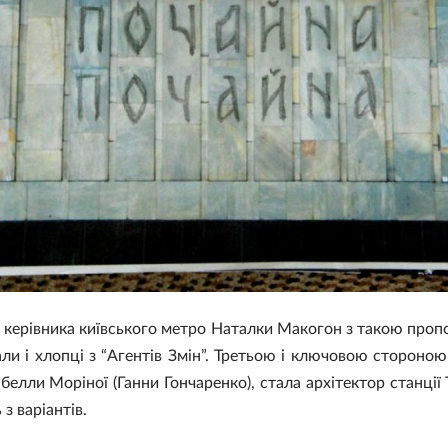
 керівника київського метро Наталки Макогон з такою проп
ли і хлопці з “Агентів Змін”. Третьою і ключовою стороною
елли Моріної (Ганни Гончаренко), стала архітектор станції 
з варіантів.