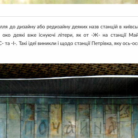
илля до дизайну або редизайну деяких назв станцій в київс
и око деякі вже існуючі літери, як от -Ж- на станції Ма
С- та -І-. Такі ідеї виникли і щодо станції Петрівка, яку ось-