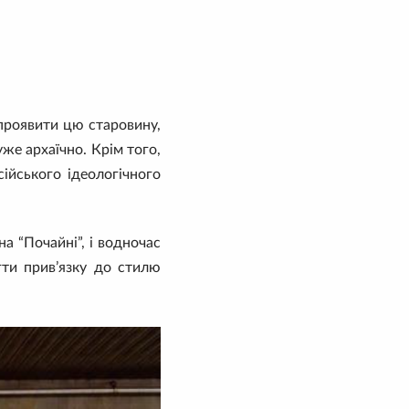
 проявити цю старовину,
уже архаїчно. Крім того,
ійського ідеологічного
на “Почайні”, і водночас
гти прив’язку до стилю