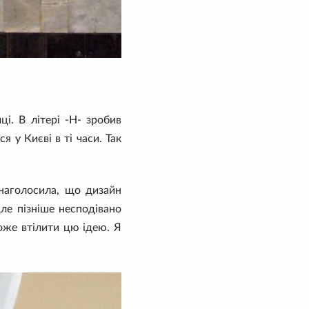
і. В літері -Н- зробив
 у Києві в ті часи. Так
 наголосила, що дизайн
Але пізніше несподівано
оже втілити цю ідею. Я