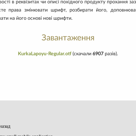
вості в реквізитах чи описі похідного продукту прохання за
єте права змінювати шрифт, розбирати його, доповнюв
ати на його основі нові шрифти.
Завантаження
KurkaLapoyu-Regular.otf
(скачали
6907
разів).