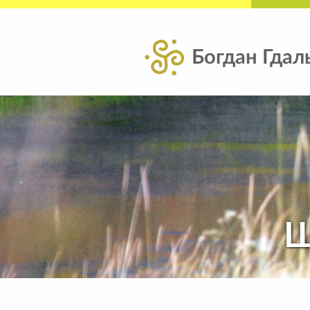
Богдан Гдал
Ш