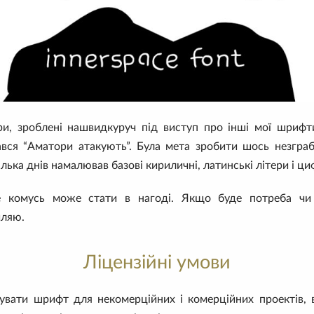
ри, зроблені нашвидкуруч під
виступ про інші мої шрифт
вався “Аматори атакують”. Була мета зробити шось незгра
ілька днів намалював базові кириличні, латинські літери і ци
 комусь може стати в нагоді. Якщо буде потреба чи
иляю.
Ліцензійні умови
вати шрифт для некомерційних і комерційних проектів, 