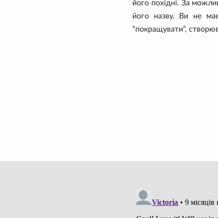
його похідні. За можли
його назву. Ви не ма
“покращувати”, створюв