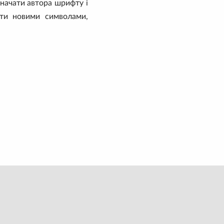
значати автора шрифту і
ати новими символами,