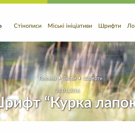
ь
Стінописи
Міські ініціативи
Шрифти
Ло
Головна
Твори
Шрифти
24.01.2016
рифт “Курка лапо