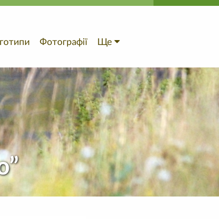
готипи
Фотографії
Ще
ю”