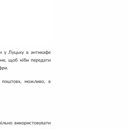
и у Луцьку в антикафе
бне, щоб ніби передати
фри.
 поштовх, можливо, в
вільно використовувати