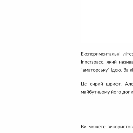
Експериментальні літе
Innerspace, який нази
“аматорську” ідею. За к
Це сирий шрифт. Але
майбутньому його доп
Ви можете використову