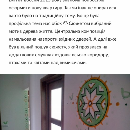
Влітку-восени 2015 року знайома попросила
оформити нову квартиру. Так чи інакше опиратися
варто було на традиційну тему. Бо це була
профільна тема нас обох 🙂 Сюжетом вибраний
мотив дерева життя. Центральна композиція
намальована навпроти вхідних дверей. А далі вже
був вільний пошук сюжету, який проявився на
додаткових смужках вздовж всього коридору,
птахами та квітами над вимикачами.