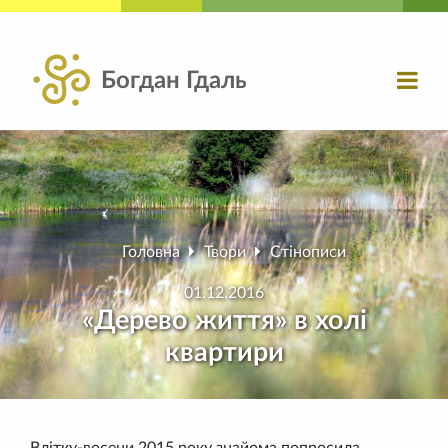
Богдан Гдаль
Головна
Твори
Стінописи
01.12.2016
«Дерево життя» в холі
квартири