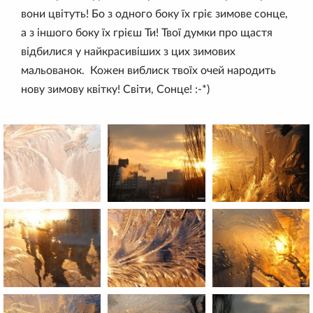
вони цвітуть! Бо з одного боку їх гріє зимове сонце,
а з іншого боку їх грієш Ти! Твої думки про щастя
відбилися у найкрасивіших з цих зимових
мальованок. Кожен виблиск твоїх очей народить
нову зимову квітку! Світи, Сонце! :-*)