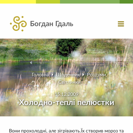
Богдан Гдаль
Головна
Щоденник
Роздуми
,
Світлинки
15.12.2009
Холодно-теплі пелюстки
Вони прохолодні, але зігрівають.Їх створив мороз та