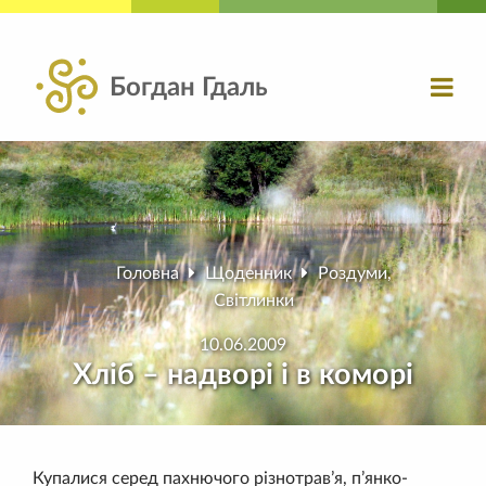
Богдан Гдаль
Головна
Щоденник
Роздуми
,
Світлинки
10.06.2009
Хліб – надворі і в коморі
Купалися серед пахнючого різнотрав’я, п’янко-