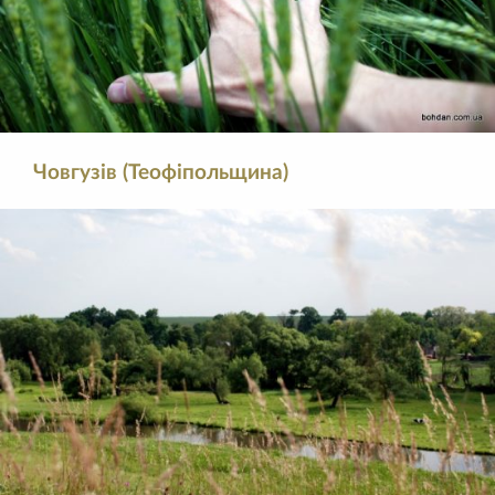
Човгузів (Теофіпольщина)