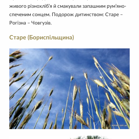
живого різнохліб’я й смакували запашним рум’яно-
спеченим сонцем. Подорож дитинством: Старе –
Рогізна – Човгузів.
Старе (Бориспільщина)